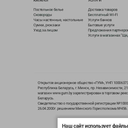
КАТАЛОГ
УСЛУГИ
Постельное белье
Доставка товаров
Сковороды
Бесплатный WI-FI
Часы настенные, настольные
Услуги банков
Сумки, рюкзаки
Бытовые услуги
Уход за лицом
Предложения партнеро
Услуги в магазинах "Щ
Открытое акционерное общество «ГУМ», УНП 100063737
Республика Беларусь, г. Минск, пр. Независимости, 2
магазин www.gum.by зарегистрирован в торговом рее
Беларусь.
Свидетельство о государственной регистрации №100
26.04.2000г. решением Минского Горисполкома №456.
Наш сайт использует файлы 