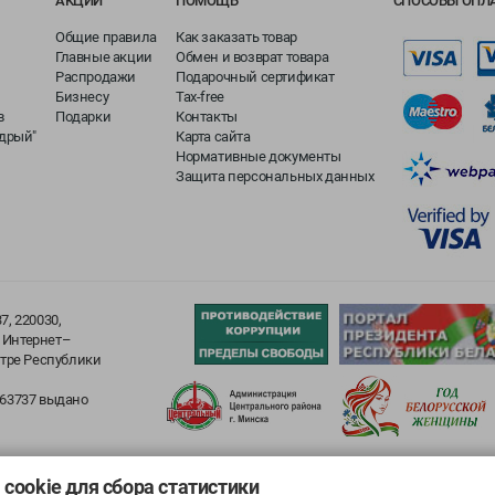
АКЦИИ
ПОМОЩЬ
СПОСОБЫ ОПЛ
Общие правила
Как заказать товар
Главные акции
Обмен и возврат товара
Распродажи
Подарочный сертификат
Бизнесу
Tax-free
в
Подарки
Контакты
едрый"
Карта сайта
Нормативные документы
Защита персональных данных
, 220030,
1 Интернет–
стре Республики
063737 выдано
cookie для сбора статистики