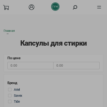
Товары
Главная
О компании
Капсулы для стирки
Акции
По цене
Покупателям
Бизнесу
Бренд
Вакансии
Ariel
Savex
Сотрудничество
Tide