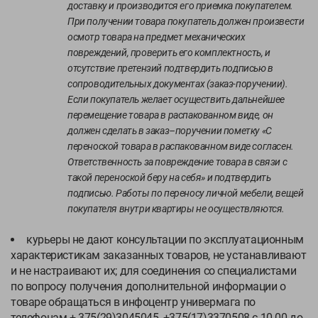
доставку и производится его приемка покупателем.
При получении товара покупатель должен произвести
осмотр товара на предмет механических
повреждений, проверить его комплектность, и
отсутствие претензий подтвердить подписью в
сопроводительных документах (заказ-поручении).
Если покупатель желает осуществить дальнейшее
перемещение товара в распакованном виде, он
должен сделать в заказ–поручении пометку «С
переноской товара в распакованном виде согласен.
Ответственность за повреждение товара в связи с
такой переноской беру на себя» и подтвердить
подписью. Работы по переносу личной мебели, вещей
покупателя внутри квартиры не осуществляются.
курьеры не дают консультации по эксплуатационным
характеристикам заказанных товаров, не устанавливают
и не настраивают их; для соединения со специалистами
по вопросу получения дополнительной информации о
товаре обращаться в инфоцентр универмага по
телефонам + 375(29)3045045, +375(17)3370508 с 10.00 до