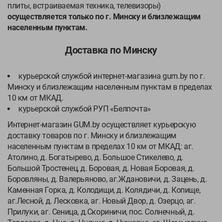
Обращения
плиты, встраиваемая техника, телевизоры)
осуществляется только по г. Минску и близлежащим
Контакты
населенным пунктам.
Доставка по Минску
курьерской службой интернет-магазина gum.by по г.
Минску и близлежащим населенным пунктам в пределах
10 км от МКАД.
курьерской службой РУП «Белпочта»
Интернет-магазин GUM.by осуществляет курьерскую
доставку товаров по г. Минску и близлежащим
населенным пунктам в пределах 10 км от МКАД: аг.
Атолино, д. Богатырево, д. Большое Стикелево, д.
Большой Тростенец, д. Боровая, д. Новая Боровая, д.
Боровляны, д. Валерьяново, аг.Ждановичи, д. Зацень, д.
Каменная Горка, д. Колодищи, д. Колядичи, д. Копище,
аг.Лесной, д. Лесковка, аг. Новый Двор, д. Озерцо, аг.
Прилуки, аг. Сеница, д.Скориничи, пос. Солнечный, д.