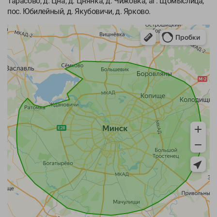
Тарасово, д. Цна, д. Цнянка, д. Чижовка, аг. Щомыслица,
пос. Юбилейный, д. Якубовичи, д. Ярково.